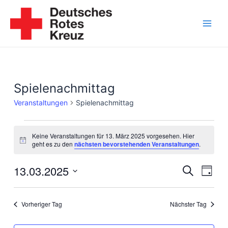
Zum
Inhalt
springen
Main
Men
Spielenachmittag
Veranstaltungen
Spielenachmittag
Veranstaltungen
Keine Veranstaltungen für 13. März 2025 vorgesehen. Hier
für
Hinweis
geht es zu den
nächsten bevorstehenden Veranstaltungen
.
13.
13.03.2025
Veranst
Vera
Suche
März
Tag
Ansi
Suche
Datum
2025
Navi
wählen.
und
Vorheriger Tag
Nächster Tag
Ansicht