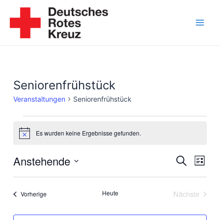
Zum
Inhalt
springen
Main
Men
Seniorenfrühstück
Veranstaltungen
Seniorenfrühstück
Veranstaltungen
Es wurden keine Ergebnisse gefunden.
Hinweis
Anstehende
Veranst
Vera
Suche
Liste
Ansi
Suche
Datum
Navi
wählen.
und
Heute
Nächste
Veranstaltungen
Vorherige
Veranstalt
Ansicht