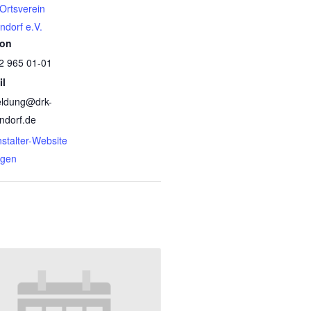
Ortsverein
ndorf e.V.
fon
2 965 01-01
il
ldung@drk-
ndorf.de
stalter-Website
igen