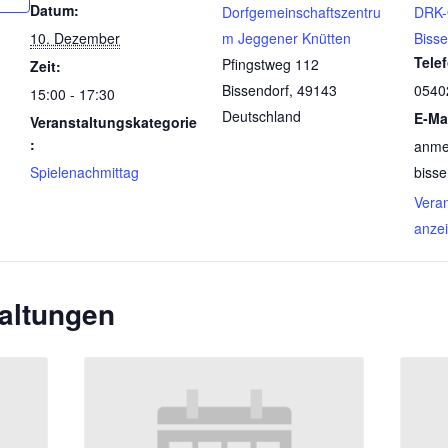
Datum:
Dorfgemeinschaftszentru
DRK-
10. Dezember
m Jeggener Knütten
Bisse
Tele
Pfingstweg 112
Zeit:
Bissendorf
,
49143
0540
15:00 - 17:30
Deutschland
E-Ma
Veranstaltungskategorie
:
anme
Spielenachmittag
bisse
Veran
anze
altungen