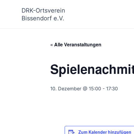
Zum
DRK-Ortsverein
Inhalt
Bissendorf e.V.
springen
« Alle Veranstaltungen
Spielenachmi
10. Dezember @ 15:00
-
17:30
Zum Kalender hinzufügen