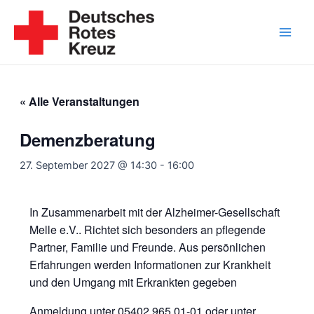
Zum
Inhalt
springen
Main
Men
« Alle Veranstaltungen
Demenzberatung
27. September 2027 @ 14:30
-
16:00
In Zusammenarbeit mit der Alzheimer-Gesellschaft
Melle e.V.. Richtet sich besonders an pflegende
Partner, Familie und Freunde. Aus persönlichen
Erfahrungen werden Informationen zur Krankheit
und den Umgang mit Erkrankten gegeben
Anmeldung unter
05402 965 01-01
oder unter